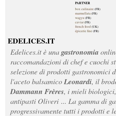
PARTNER
box culinaire
(FR)
marmellata
(FR)
wagyu
(FR)
caviar
(FR)
french food
(UK)
épicerie fine
(FR)
EDELICES.IT
gastronomia
Edelices.it
è una
onlin
raccomandazioni di chef e cuochi ste
selezione di prodotti gastronomici 
Leonardi
l'aceto balsamico
, il bro
Dammann Frères
, i mieli biologici
antipasti Oliveri ... La gamma di ga
progressivamente tutti i prodotti e le