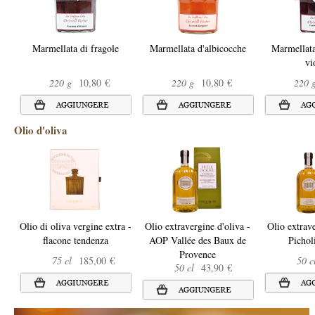
Marmellata di fragole
Marmellata d'albicocche
Marmellata
vi
220 g
10,80 €
220 g
10,80 €
220 
Olio d'oliva
Olio di oliva vergine extra -
Olio extravergine d'oliva -
Olio extrave
flacone tendenza
AOP Vallée des Baux de
Picho
Provence
75 cl
185,00 €
50 c
50 cl
43,90 €