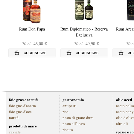
Rum Don Papa
Rum Diplomatico - Reserva
Rum Arca
Exclusiva
70 cl
46,00 €
70 cl
49,90 €
70 c
foie gras e tartufi
gastronomia
oli e aceti
foie gras d'anatra
antipasti
aceto bals
foie gras d'oca
riso
aceto bany
tartufi
pasta di grano duro
olio d'oliv
pasta all'uovo
altri oli
prodotti di mare
risotto
spezie e c
caviale