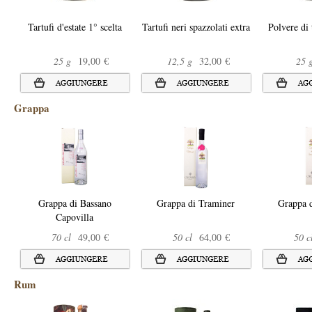
Tartufi d'estate 1° scelta
Tartufi neri spazzolati extra
Polvere di t
25 g
19,00 €
12,5 g
32,00 €
25 
Grappa
Grappa di Bassano
Grappa di Traminer
Grappa 
Capovilla
70 cl
49,00 €
50 cl
64,00 €
50 c
Rum