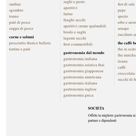
sughi e pesto
sardine
fior di sale
aperitivi
sgombro
pepe
farine
tonno
spezie
funghi secchi
paté di pesce
erbe e aro
aperitivi creme spalmabili
zuppa di pesce
senape
brodo e sughi
zucchero a
carne e salumi
legumi secchi
the caffè 
prosciutto iberico bellota
fiori commestibili
terrine e paté
the in scat
gastronomia dal mondo
the matcha
gastronomia indiana
tisana
gastronomia asiatica thai
caffè
gastronomia giapponese
cioccolata
gastronomia americana
succhi di f
gastronomia italiana
gastronomia inglese
gastronomia greca
SOCIETA
Offrite la migliore gastronomia ai 
partner e dipendenti